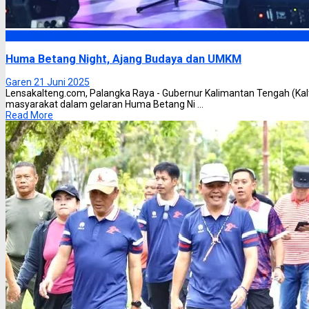
Kalimantan Tengah
Huma Betang Night, Ajang Budaya dan UMKM
Garen
21 Juni 2025
Lensakalteng.com, Palangka Raya - Gubernur Kalimantan Tengah (Ka
masyarakat dalam gelaran Huma Betang Ni ...
Read More