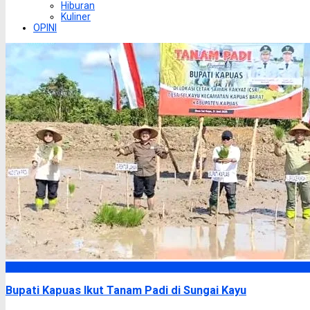
Hiburan
Kuliner
OPINI
Kapuas
Bupati Kapuas Ikut Tanam Padi di Sungai Kayu