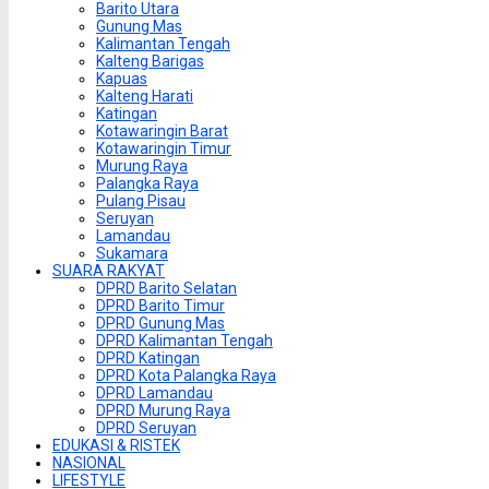
Barito Utara
Gunung Mas
Kalimantan Tengah
Kalteng Barigas
Kapuas
Kalteng Harati
Katingan
Kotawaringin Barat
Kotawaringin Timur
Murung Raya
Palangka Raya
Pulang Pisau
Seruyan
Lamandau
Sukamara
SUARA RAKYAT
DPRD Barito Selatan
DPRD Barito Timur
DPRD Gunung Mas
DPRD Kalimantan Tengah
DPRD Katingan
DPRD Kota Palangka Raya
DPRD Lamandau
DPRD Murung Raya
DPRD Seruyan
EDUKASI & RISTEK
NASIONAL
LIFESTYLE