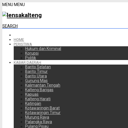
MENU
MENU
SEARCH
HOME
PERISTIWA
Hukum dan Kriminal
Korupsi
Politik
KABAR DAERAH
Barito Selatan
Barito Timur
Barito Utara
Gunung Mas
Kalimantan Tengah
Kalteng Barigas
Kapuas
Kalteng Harati
Katingan
Kotawaringin Barat
Kotawaringin Timur
Murung Raya
Palangka Raya
Pulang Pisau