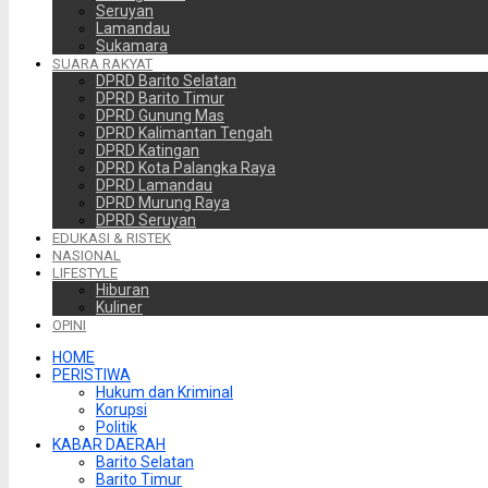
Seruyan
Lamandau
Sukamara
SUARA RAKYAT
DPRD Barito Selatan
DPRD Barito Timur
DPRD Gunung Mas
DPRD Kalimantan Tengah
DPRD Katingan
DPRD Kota Palangka Raya
DPRD Lamandau
DPRD Murung Raya
DPRD Seruyan
EDUKASI & RISTEK
NASIONAL
LIFESTYLE
Hiburan
Kuliner
OPINI
HOME
PERISTIWA
Hukum dan Kriminal
Korupsi
Politik
KABAR DAERAH
Barito Selatan
Barito Timur