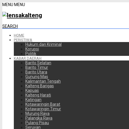
MENU
MENU
SEARCH
HOME
PERISTIWA
Hukum dan Kriminal
Korupsi
Politik
KABAR DAERAH
Barito Selatan
Barito Timur
Barito Utara
Gunung Mas
Kalimantan Tengah
Kalteng Barigas
Kapuas
Kalteng Harati
Katingan
Kotawaringin Barat
Kotawaringin Timur
Murung Raya
Palangka Raya
Pulang Pisau
Seruyan