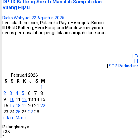
DPRD Kalteng Soroti Masalah Sampah dan
Ruang Hijau
Ricko Wahyudi
22 Agustus 2025
Lensakalteng.com, Palangka Raya –Anggota Komisi
III DPRD Kalteng, Hero Harapano Mandow menyoroti
serius permasalahan pengelolaan sampah dan kuran
...
| 
|
|
SOP Perlindu
Februari 2026
S
S
R
K
J
S
M
1
2
3
4
5
6
7
8
9
10
11
12
13
14
15
16
17
18
19
20
21
22
23
24
25
26
27
28
« Jan
Mar »
Palangkaraya
+
35
°