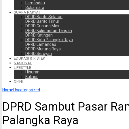
Lamandau
Sukamara
SUARA RAKYAT
DPRD Barito Selatan
DPRD Barito Timur
DPRD Gunung Mas
DPRD Kalimantan Tengah
DPRD Katingan
DPRD Kota Palangka Raya
DPRD Lamandau
DPRD Murung Raya
DPRD Seruyan
EDUKASI & RISTEK
NASIONAL
LIFESTYLE
Hiburan
Kuliner
OPINI
Home
Uncategorized
DPRD Sambut Pasar Ra
Palangka Raya