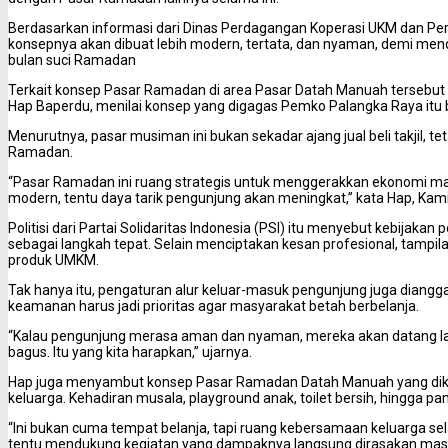
Berdasarkan informasi dari Dinas Perdagangan Koperasi UKM dan Pe
konsepnya akan dibuat lebih modern, tertata, dan nyaman, demi m
bulan suci Ramadan
Terkait konsep Pasar Ramadan di area Pasar Datah Manuah tersebut W
Hap Baperdu, menilai konsep yang digagas Pemko Palangka Raya itu b
Menurutnya, pasar musiman ini bukan sekadar ajang jual beli takjil, 
Ramadan.
“Pasar Ramadan ini ruang strategis untuk menggerakkan ekonomi mas
modern, tentu daya tarik pengunjung akan meningkat,” kata Hap, Kam
Politisi dari Partai Solidaritas Indonesia (PSI) itu menyebut kebijak
sebagai langkah tepat. Selain menciptakan kesan profesional, tampilan
produk UMKM.
Tak hanya itu, pengaturan alur keluar-masuk pengunjung juga diangg
keamanan harus jadi prioritas agar masyarakat betah berbelanja.
“Kalau pengunjung merasa aman dan nyaman, mereka akan datang la
bagus. Itu yang kita harapkan,” ujarnya.
Hap juga menyambut konsep Pasar Ramadan Datah Manuah yang dikem
keluarga. Kehadiran musala, playground anak, toilet bersih, hingga pa
“Ini bukan cuma tempat belanja, tapi ruang kebersamaan keluarga se
tentu mendukung kegiatan yang dampaknya langsung dirasakan masy