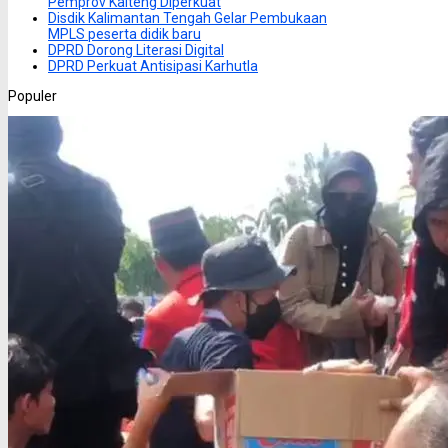
Pemprov Kalteng Diperkuat
Disdik Kalimantan Tengah Gelar Pembukaan
MPLS peserta didik baru
DPRD Dorong Literasi Digital
DPRD Perkuat Antisipasi Karhutla
Populer