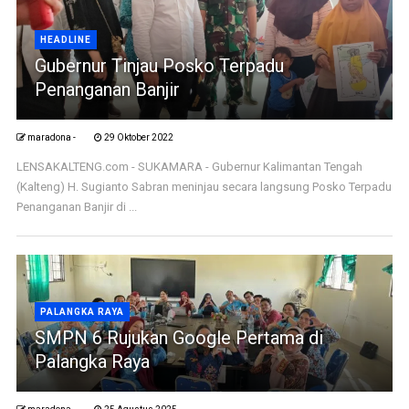
HEADLINE
Gubernur Tinjau Posko Terpadu
Penanganan Banjir
maradona -
29 Oktober 2022
LENSAKALTENG.com - SUKAMARA - Gubernur Kalimantan Tengah
(Kalteng) H. Sugianto Sabran meninjau secara langsung Posko Terpadu
Penanganan Banjir di ...
PALANGKA RAYA
SMPN 6 Rujukan Google Pertama di
Palangka Raya