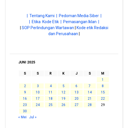
| Tentang Kami |
Pedoman Media Siber |
| Etika Kode Etik |
Pemasangan Iklan |
|
SOP Perlindungan Wartawan
|
Kode etik Redaksi
dan Perusahaan
|
JUNI 2025
S
S
R
K
J
S
M
1
2
3
4
5
6
7
8
9
10
11
12
13
14
15
16
17
18
19
20
21
22
23
24
25
26
27
28
29
30
« Mei
Jul »