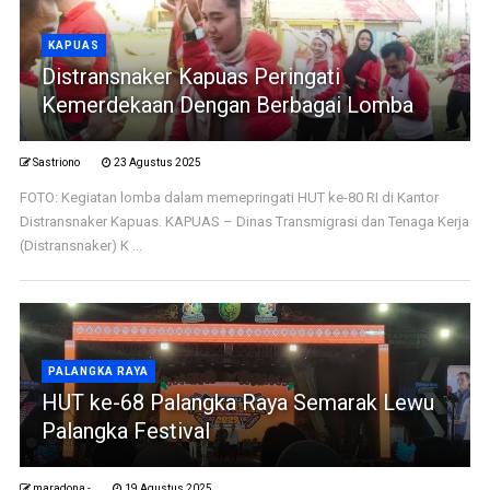
KAPUAS
Distransnaker Kapuas Peringati
Kemerdekaan Dengan Berbagai Lomba
Sastriono
23 Agustus 2025
FOTO: Kegiatan lomba dalam memepringati HUT ke-80 RI di Kantor
Distransnaker Kapuas. KAPUAS – Dinas Transmigrasi dan Tenaga Kerja
(Distransnaker) K ...
PALANGKA RAYA
HUT ke-68 Palangka Raya Semarak Lewu
Palangka Festival
maradona -
19 Agustus 2025