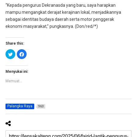
“Kepada pengurus Dekranasda yang baru, saya harapkan
mampu mengangkat derajat kerajinan lokal, menjadikannya
sebagai identitas budaya daerah serta motor penggerak
ekonomi masyarakat,” pungkasnya. (Don/red/*)
Share this:
K
K
l
l
i
i
k
k
u
u
n
n
Menyukai ini:
t
t
u
u
Memuat...
k
k
b
m
e
e
r
m
b
b
a
a
g
g
Palangka Raya
963
i
i
p
k
a
a
d
n
a
d
T
i
w
F
i
a