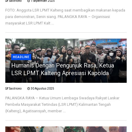
Sastriono
1 September 2025
FOTO: Anggota LSR LPMT Kalteng saat membagikan makanan kepada
para demonstran, Senin siang. PALANGKA RAYA – Organisasi
masyarakat LSR LPMT Kalt ...
HEADLINE
Humanis Dengan Pengunjuk Rasa, Ketua
LSR LPMT Kalteng Apresiasi Kapolda
Sastriono
30 Agustus 2025
PALANGKA RAYA – Ketua Umum Lembaga Swadaya Rakyat Laskar
Pembela Masyarakat Tertindas (LSR LPMT) Kalimantan Tengah
(Kalteng), Agatisansyah, member ...