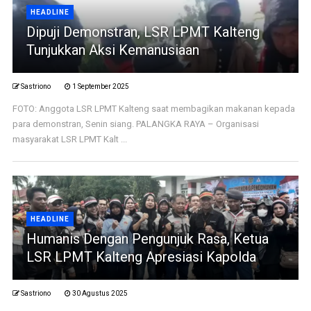
HEADLINE
Dipuji Demonstran, LSR LPMT Kalteng
Tunjukkan Aksi Kemanusiaan
Sastriono
1 September 2025
FOTO: Anggota LSR LPMT Kalteng saat membagikan makanan kepada
para demonstran, Senin siang. PALANGKA RAYA – Organisasi
masyarakat LSR LPMT Kalt ...
HEADLINE
Humanis Dengan Pengunjuk Rasa, Ketua
LSR LPMT Kalteng Apresiasi Kapolda
Sastriono
30 Agustus 2025