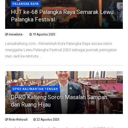
PALANGKA RAYA
HUT ke-68 Palangka Raya Semarak Lewu
Palangka Festival
maradona -
19 Agustus 2025
Lensakalteng.com - Pemerintah Kota Palangka Raya secara resmi
menggelar Lewu Palangka Festival 2025 sebagai puncak peringatan
Hari Jadi ke-68 Kota ...
DPRD KALIMANTAN TENGAH
DPRD Kalteng Soroti Masalah Sampah
dan Ruang Hijau
Ricko Wahyudi
22 Agustus 2025