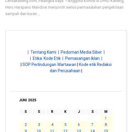
Lensakalteng.com, Palangka Raya –Anggota Komisi III DPRD Kalteng,
Hero Harapano Mandow menyoroti serius permasalahan pengelolaan
sampah dan kuran ...
| Tentang Kami |
Pedoman Media Siber |
| Etika Kode Etik |
Pemasangan Iklan |
|
SOP Perlindungan Wartawan
|
Kode etik Redaksi
dan Perusahaan
|
JUNI 2025
S
S
R
K
J
S
M
1
2
3
4
5
6
7
8
9
10
11
12
13
14
15