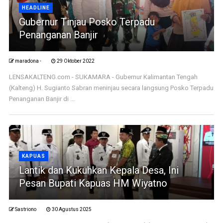
HEADLINE
Gubernur Tinjau Posko Terpadu
Penanganan Banjir
maradona -
29 Oktober 2022
LENSAKALTENG.com - SUKAMARA - Gubernur Kalimantan Tengah
(Kalteng) H. Sugianto Sabran meninjau secara langsung Posko Terpadu
Penanganan Banjir di ...
KAPUAS
Lantik dan Kukuhkan Kepala Desa, Ini
Pesan Bupati Kapuas HM Wiyatno
Sastriono
30 Agustus 2025