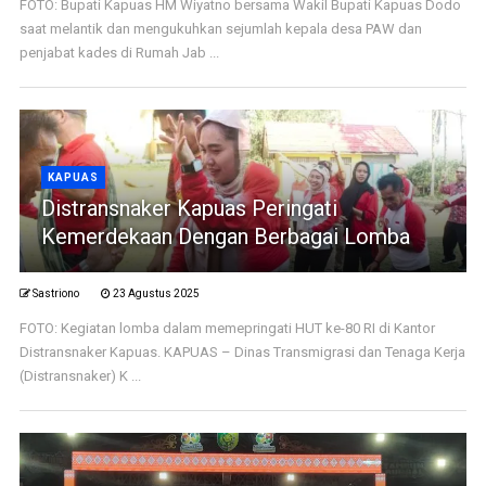
FOTO: Bupati Kapuas HM Wiyatno bersama Wakil Bupati Kapuas Dodo
saat melantik dan mengukuhkan sejumlah kepala desa PAW dan
penjabat kades di Rumah Jab ...
KAPUAS
Distransnaker Kapuas Peringati
Kemerdekaan Dengan Berbagai Lomba
Sastriono
23 Agustus 2025
FOTO: Kegiatan lomba dalam memepringati HUT ke-80 RI di Kantor
Distransnaker Kapuas. KAPUAS – Dinas Transmigrasi dan Tenaga Kerja
(Distransnaker) K ...