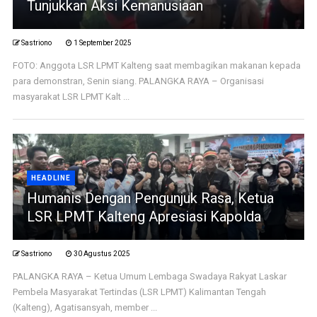
Tunjukkan Aksi Kemanusiaan
Sastriono
1 September 2025
FOTO: Anggota LSR LPMT Kalteng saat membagikan makanan kepada
para demonstran, Senin siang. PALANGKA RAYA – Organisasi
masyarakat LSR LPMT Kalt ...
HEADLINE
Humanis Dengan Pengunjuk Rasa, Ketua
LSR LPMT Kalteng Apresiasi Kapolda
Sastriono
30 Agustus 2025
PALANGKA RAYA – Ketua Umum Lembaga Swadaya Rakyat Laskar
Pembela Masyarakat Tertindas (LSR LPMT) Kalimantan Tengah
(Kalteng), Agatisansyah, member ...