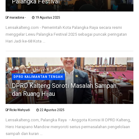
Palangka Festival
maradona -
19 Agustus 2025
Lensakalteng.com - Pemerintah Kota Palangka Raya secara resmi
menggelar Lewu Palangka Festival 2025 sebagai puncak peringatan
Hari Jadi ke-68 Kota ...
DPRD KALIMANTAN TENGAH
DPRD Kalteng Soroti Masalah Sampah
dan Ruang Hijau
Ricko Wahyudi
22 Agustus 2025
Lensakalteng.com, Palangka Raya –Anggota Komisi III DPRD Kalteng,
Hero Harapano Mandow menyoroti serius permasalahan pengelolaan
sampah dan kuran ...