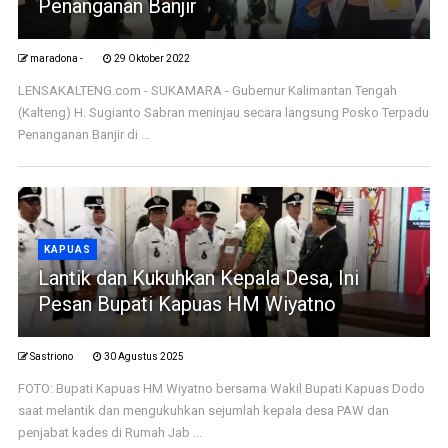
Penanganan Banjir
maradona -
29 Oktober 2022
LENSAKALTENG.com - SUKAMARA - Gubernur Kalimantan Tengah
(Kalteng) H. Sugianto Sabran meninjau secara langsung Posko Terpadu
Penanganan Banjir di ...
KAPUAS
Lantik dan Kukuhkan Kepala Desa, Ini
Pesan Bupati Kapuas HM Wiyatno
Sastriono
30 Agustus 2025
FOTO: Bupati Kapuas HM Wiyatno bersama Wakil Bupati Kapuas Dodo
saat melantik dan mengukuhkan sejumlah kepala desa PAW dan
penjabat kades di Rumah Jab ...