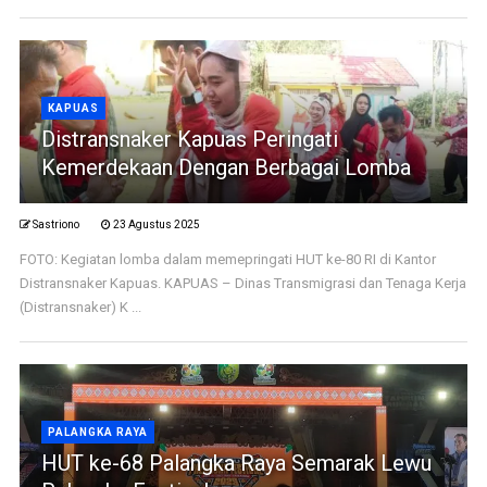
KAPUAS
Distransnaker Kapuas Peringati
Kemerdekaan Dengan Berbagai Lomba
Sastriono
23 Agustus 2025
FOTO: Kegiatan lomba dalam memepringati HUT ke-80 RI di Kantor
Distransnaker Kapuas. KAPUAS – Dinas Transmigrasi dan Tenaga Kerja
(Distransnaker) K ...
PALANGKA RAYA
HUT ke-68 Palangka Raya Semarak Lewu