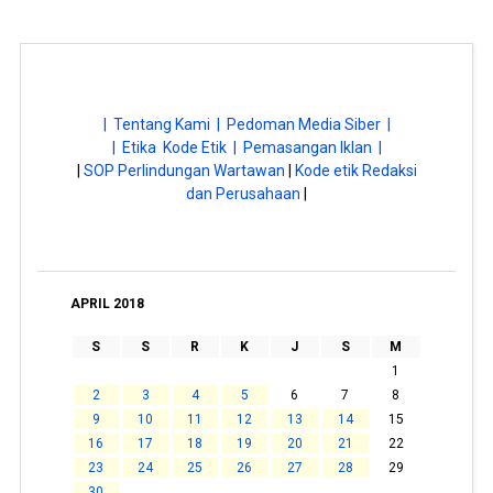
| Tentang Kami |
Pedoman Media Siber |
| Etika Kode Etik |
Pemasangan Iklan |
|
SOP Perlindungan Wartawan
|
Kode etik Redaksi
dan Perusahaan
|
APRIL 2018
S
S
R
K
J
S
M
1
2
3
4
5
6
7
8
9
10
11
12
13
14
15
16
17
18
19
20
21
22
23
24
25
26
27
28
29
30