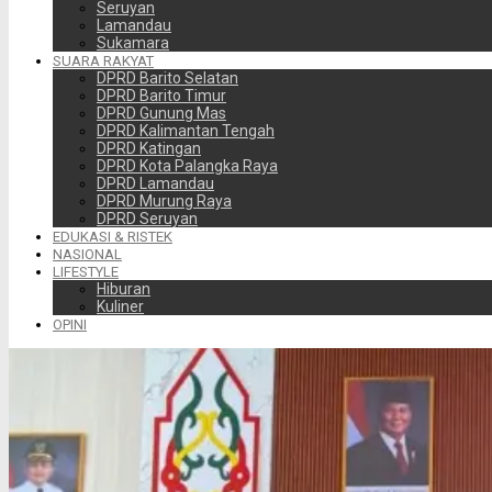
Seruyan
Lamandau
Sukamara
SUARA RAKYAT
DPRD Barito Selatan
DPRD Barito Timur
DPRD Gunung Mas
DPRD Kalimantan Tengah
DPRD Katingan
DPRD Kota Palangka Raya
DPRD Lamandau
DPRD Murung Raya
DPRD Seruyan
EDUKASI & RISTEK
NASIONAL
LIFESTYLE
Hiburan
Kuliner
OPINI