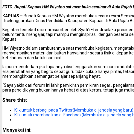
FOTO: Bupati Kapuas HM Wiyatno sat membuka seminar di Aula Rujab 
KAPUAS
– Bupati Kapuas HM Wiyatno membuka secara resmi Seminar
diselenggarakan Dinas Pendidikan Kabupaten Kapuas di Aula Rujab B
Kegiatan tersebut diisi narasumber oleh Syafi’i Efendi selaku presid
belum tentu mengajar, tapi mampu menginspirasi, dengan peserta se
Kapuas.
HM Wiyatno dalam sambutannya saat membuka kegiatan, mengatakan 
menyampaikan materi dan bukan hanya hadir secara fisik di depan kel
keteladanan dan ketulusan niat.
Ia pun menuturkan jika tujuannya diselenggarakan seminar ini adalah u
era perubahan yang begitu cepat guru tidak cukup hanya pintar, tetap
membangkitkan semangat belajar sepanjang hayat.
“Saya yakin dari forum ini lahir pemikiran pemikiran segar , pengalam
para pendidik yang bukan hanya hebat di atas kertas, tetapi juga muli
Share this:
Klik untuk berbagi pada Twitter(Membuka di jendela yang baru)
Klik untuk membagikan di Facebook(Membuka di jendela yang 
Menyukai ini: