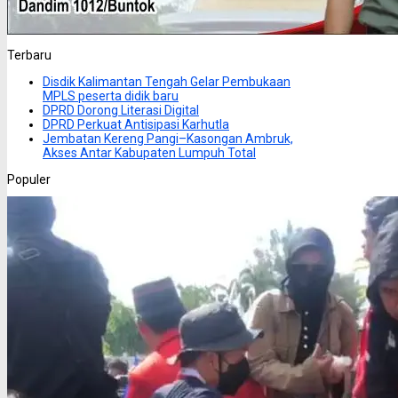
Terbaru
Disdik Kalimantan Tengah Gelar Pembukaan
MPLS peserta didik baru
DPRD Dorong Literasi Digital
DPRD Perkuat Antisipasi Karhutla
Jembatan Kereng Pangi–Kasongan Ambruk,
Akses Antar Kabupaten Lumpuh Total
Populer