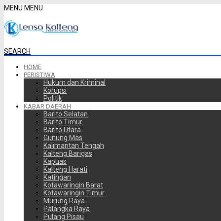
MENU
MENU
SEARCH
HOME
PERISTIWA
Hukum dan Kriminal
Korupsi
Politik
KABAR DAERAH
Barito Selatan
Barito Timur
Barito Utara
Gunung Mas
Kalimantan Tengah
Kalteng Barigas
Kapuas
Kalteng Harati
Katingan
Kotawaringin Barat
Kotawaringin Timur
Murung Raya
Palangka Raya
Pulang Pisau