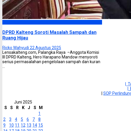
DPRD Kalimantan Tengah
DPRD Kalteng Soroti Masalah Sampah dan
Ruang Hijau
Ricko Wahyudi
22 Agustus 2025
Lensakalteng.com, Palangka Raya –Anggota Komisi
III DPRD Kalteng, Hero Harapano Mandow menyoroti
serius permasalahan pengelolaan sampah dan kuran
...
| 
|
|
SOP Perlindu
Juni 2025
S
S
R
K
J
S
M
1
2
3
4
5
6
7
8
9
10
11
12
13
14
15