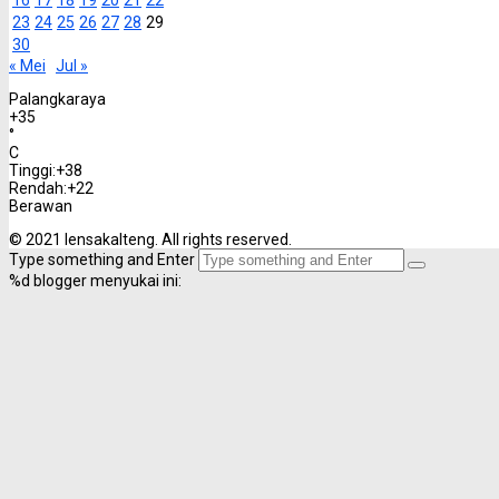
16
17
18
19
20
21
22
23
24
25
26
27
28
29
30
« Mei
Jul »
Palangkaraya
+
35
°
C
Tinggi:
+
38
Rendah:
+
22
Berawan
© 2021 lensakalteng. All rights reserved.
Type something and Enter
%d
blogger menyukai ini: