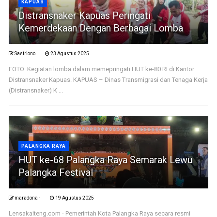
KAPUAS
Distransnaker Kapuas Peringati
Kemerdekaan Dengan Berbagai Lomba
Sastriono
23 Agustus 2025
FOTO: Kegiatan lomba dalam memepringati HUT ke-80 RI di Kantor
Distransnaker Kapuas. KAPUAS – Dinas Transmigrasi dan Tenaga Kerja
(Distransnaker) K ...
PALANGKA RAYA
HUT ke-68 Palangka Raya Semarak Lewu
Palangka Festival
maradona -
19 Agustus 2025
Lensakalteng.com - Pemerintah Kota Palangka Raya secara resmi