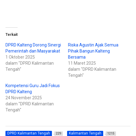
b
b
a
a
g
g
i
i
p
k
a
a
d
n
a
d
T
i
w
F
Terkait
i
a
t
c
t
e
DPRD Kalteng Dorong Sinergi
Riska Agustin Ajak Semua
e
b
Pemerintah dan Masyarakat
Pihak Bangun Kalteng
r
o
(
o
1 Oktober 2025
Bersama
M
k
e
(
dalam "DPRD Kalimantan
11 Maret 2025
m
M
Tengah"
dalam "DPRD Kalimantan
b
e
u
m
Tengah"
k
b
a
u
d
k
Kompetensi Guru Jadi Fokus
i
a
DPRD Kalteng
j
d
e
i
24 November 2025
n
j
d
e
dalam "DPRD Kalimantan
e
n
Tengah"
l
d
a
e
y
l
a
a
n
y
g
a
b
n
DPRD Kalimantan Tengah
Kalimantan Tengah
229
1215
a
g