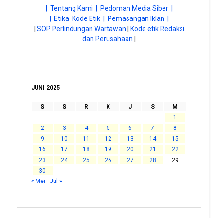
| Tentang Kami |
Pedoman Media Siber |
| Etika Kode Etik |
Pemasangan Iklan |
|
SOP Perlindungan Wartawan
|
Kode etik Redaksi
dan Perusahaan
|
JUNI 2025
S
S
R
K
J
S
M
1
2
3
4
5
6
7
8
9
10
11
12
13
14
15
16
17
18
19
20
21
22
23
24
25
26
27
28
29
30
« Mei
Jul »