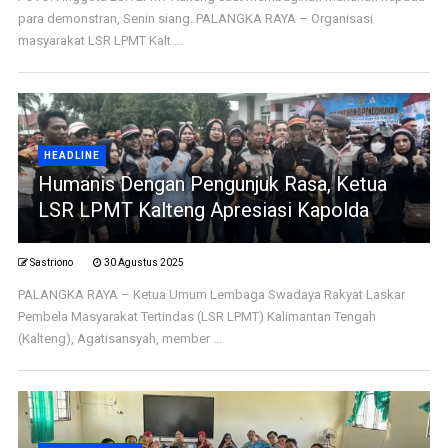
para demonstran, Senin siang. PALANGKA RAYA – Organisasi
masyarakat LSR LPMT Kalt ...
HEADLINE
Humanis Dengan Pengunjuk Rasa, Ketua
LSR LPMT Kalteng Apresiasi Kapolda
Sastriono
30 Agustus 2025
PALANGKA RAYA – Ketua Umum Lembaga Swadaya Rakyat Laskar
Pembela Masyarakat Tertindas (LSR LPMT) Kalimantan Tengah
(Kalteng), Agatisansyah, member ...