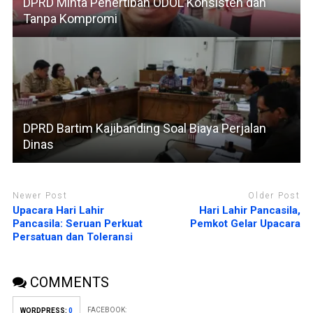
DPRD Minta Penertiban ODOL Konsisten dan
Tanpa Kompromi
DPRD Bartim Kajibanding Soal Biaya Perjalan
Dinas
Newer Post
Older Post
Upacara Hari Lahir
Hari Lahir Pancasila,
Pancasila: Seruan Perkuat
Pemkot Gelar Upacara
Persatuan dan Toleransi
COMMENTS
FACEBOOK:
WORDPRESS:
0