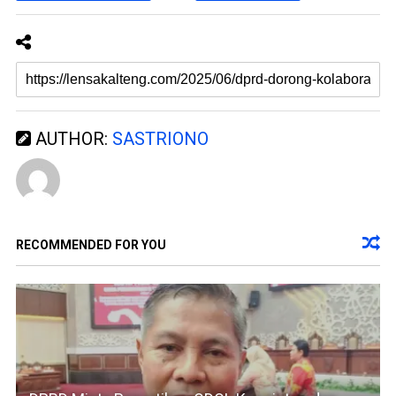
r
b
u
a
)
r
u
)
AUTHOR:
SASTRIONO
RECOMMENDED FOR YOU