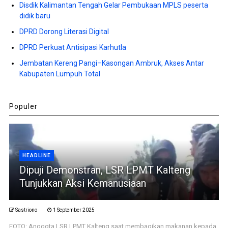
Disdik Kalimantan Tengah Gelar Pembukaan MPLS peserta
didik baru
DPRD Dorong Literasi Digital
DPRD Perkuat Antisipasi Karhutla
Jembatan Kereng Pangi–Kasongan Ambruk, Akses Antar
Kabupaten Lumpuh Total
Populer
HEADLINE
Dipuji Demonstran, LSR LPMT Kalteng
Tunjukkan Aksi Kemanusiaan
Sastriono
1 September 2025
FOTO: Anggota LSR LPMT Kalteng saat membagikan makanan kepada