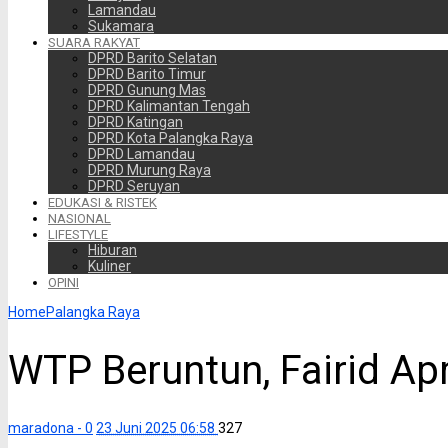
Lamandau
Sukamara
SUARA RAKYAT
DPRD Barito Selatan
DPRD Barito Timur
DPRD Gunung Mas
DPRD Kalimantan Tengah
DPRD Katingan
DPRD Kota Palangka Raya
DPRD Lamandau
DPRD Murung Raya
DPRD Seruyan
EDUKASI & RISTEK
NASIONAL
LIFESTYLE
Hiburan
Kuliner
OPINI
Home
Palangka Raya
WTP Beruntun, Fairid Ap
maradona -
0
23 Juni 2025 06:58
327