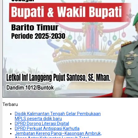
Terbaru
Disdik Kalimantan Tengah Gelar Pembukaan
MPLS peserta didik baru
DPRD Dorong Literasi Digital
DPRD Perkuat Antisipasi Karhutla
Jembatan Kereng Pangi–Kasongan Ambruk,