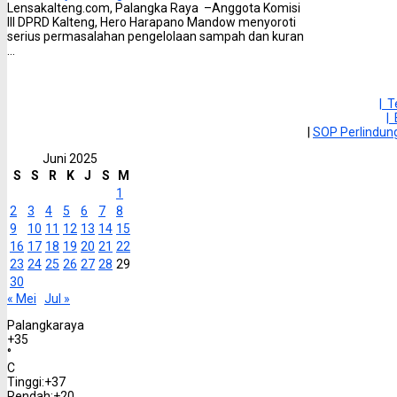
Lensakalteng.com, Palangka Raya –Anggota Komisi
III DPRD Kalteng, Hero Harapano Mandow menyoroti
serius permasalahan pengelolaan sampah dan kuran
...
| 
|
|
SOP Perlindu
Juni 2025
S
S
R
K
J
S
M
1
2
3
4
5
6
7
8
9
10
11
12
13
14
15
16
17
18
19
20
21
22
23
24
25
26
27
28
29
30
« Mei
Jul »
Palangkaraya
+
35
°
C
Tinggi:
+
37
Rendah:
+
20