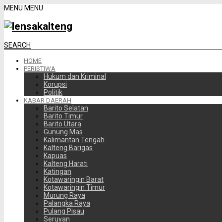
MENU
MENU
SEARCH
HOME
PERISTIWA
Hukum dan Kriminal
Korupsi
Politik
KABAR DAERAH
Barito Selatan
Barito Timur
Barito Utara
Gunung Mas
Kalimantan Tengah
Kalteng Barigas
Kapuas
Kalteng Harati
Katingan
Kotawaringin Barat
Kotawaringin Timur
Murung Raya
Palangka Raya
Pulang Pisau
Seruyan