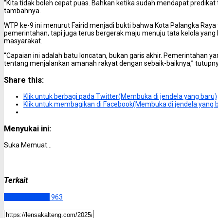
“Kita tidak boleh cepat puas. Bahkan ketika sudah mendapat predikat ter
tambahnya.
WTP ke-9 ini menurut Fairid menjadi bukti bahwa Kota Palangka Raya
pemerintahan, tapi juga terus bergerak maju menuju tata kelola yang l
masyarakat.
“Capaian ini adalah batu loncatan, bukan garis akhir. Pemerintahan y
tentang menjalankan amanah rakyat dengan sebaik-baiknya,” tutupny
Share this:
Klik untuk berbagi pada Twitter(Membuka di jendela yang baru)
Klik untuk membagikan di Facebook(Membuka di jendela yang 
Menyukai ini:
Suka
Memuat...
Terkait
Palangka Raya
963