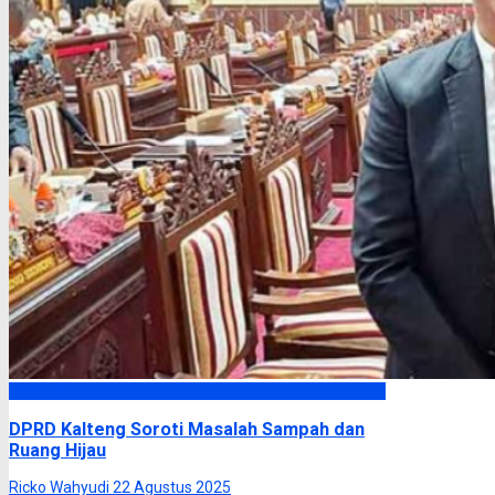
DPRD Kalimantan Tengah
DPRD Kalteng Soroti Masalah Sampah dan
Ruang Hijau
Ricko Wahyudi
22 Agustus 2025