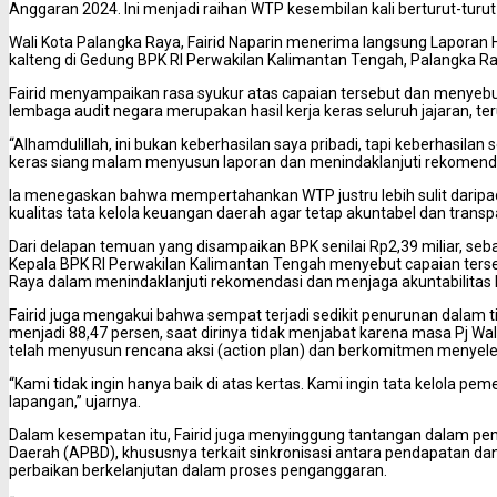
Anggaran 2024. Ini menjadi raihan WTP kesembilan kali berturut-turut
Wali Kota Palangka Raya, Fairid Naparin menerima langsung Laporan H
kalteng di Gedung BPK RI Perwakilan Kalimantan Tengah, Palangka Ra
Fairid menyampaikan rasa syukur atas capaian tersebut dan menyebut 
lembaga audit negara merupakan hasil kerja keras seluruh jajaran, t
“Alhamdulillah, ini bukan keberhasilan saya pribadi, tapi keberhasil
keras siang malam menyusun laporan dan menindaklanjuti rekomendasi
Ia menegaskan bahwa mempertahankan WTP justru lebih sulit daripa
kualitas tata kelola keuangan daerah agar tetap akuntabel dan transp
Dari delapan temuan yang disampaikan BPK senilai Rp2,39 miliar, seba
Kepala BPK RI Perwakilan Kalimantan Tengah menyebut capaian ter
Raya dalam menindaklanjuti rekomendasi dan menjaga akuntabilitas 
Fairid juga mengakui bahwa sempat terjadi sedikit penurunan dalam t
menjadi 88,47 persen, saat dirinya tidak menjabat karena masa Pj W
telah menyusun rencana aksi (action plan) dan berkomitmen menyelesa
“Kami tidak ingin hanya baik di atas kertas. Kami ingin tata kelola pe
lapangan,” ujarnya.
Dalam kesempatan itu, Fairid juga menyinggung tantangan dalam p
Daerah (APBD), khususnya terkait sinkronisasi antara pendapatan da
perbaikan berkelanjutan dalam proses penganggaran.