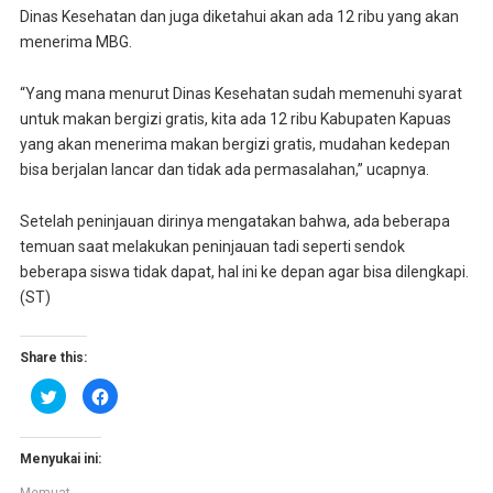
Dinas Kesehatan dan juga diketahui akan ada 12 ribu yang akan
menerima MBG.
“Yang mana menurut Dinas Kesehatan sudah memenuhi syarat
untuk makan bergizi gratis, kita ada 12 ribu Kabupaten Kapuas
yang akan menerima makan bergizi gratis, mudahan kedepan
bisa berjalan lancar dan tidak ada permasalahan,” ucapnya.
Setelah peninjauan dirinya mengatakan bahwa, ada beberapa
temuan saat melakukan peninjauan tadi seperti sendok
beberapa siswa tidak dapat, hal ini ke depan agar bisa dilengkapi.
(ST)
Share this:
K
K
l
l
i
i
k
k
u
u
n
n
Menyukai ini:
t
t
u
u