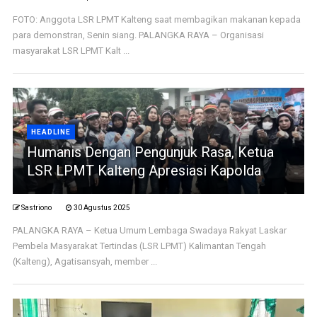
FOTO: Anggota LSR LPMT Kalteng saat membagikan makanan kepada
para demonstran, Senin siang. PALANGKA RAYA – Organisasi
masyarakat LSR LPMT Kalt ...
HEADLINE
Humanis Dengan Pengunjuk Rasa, Ketua
LSR LPMT Kalteng Apresiasi Kapolda
Sastriono
30 Agustus 2025
PALANGKA RAYA – Ketua Umum Lembaga Swadaya Rakyat Laskar
Pembela Masyarakat Tertindas (LSR LPMT) Kalimantan Tengah
(Kalteng), Agatisansyah, member ...