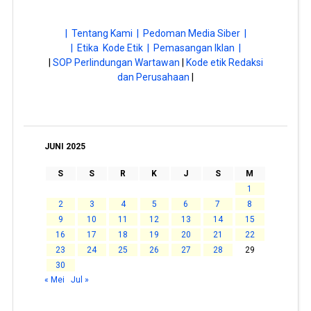
| Tentang Kami |
Pedoman Media Siber |
| Etika Kode Etik |
Pemasangan Iklan |
|
SOP Perlindungan Wartawan
|
Kode etik Redaksi
dan Perusahaan
|
JUNI 2025
S
S
R
K
J
S
M
1
2
3
4
5
6
7
8
9
10
11
12
13
14
15
16
17
18
19
20
21
22
23
24
25
26
27
28
29
30
« Mei
Jul »