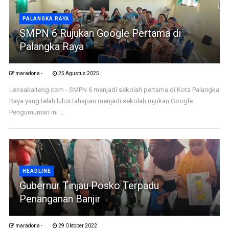
PALANGKA RAYA
SMPN 6 Rujukan Google Pertama di
Palangka Raya
maradona -
25 Agustus 2025
Lensakalteng.com - SMPN 6 menjadi sekolah pertama di Kota Palangka
Raya yang telah lulus tahapan menjadi sekolah rujukan Google.
Pengumuman ini ...
HEADLINE
Gubernur Tinjau Posko Terpadu
Penanganan Banjir
maradona -
29 Oktober 2022