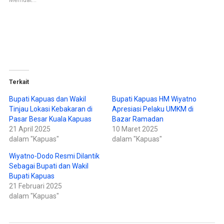
Memuat...
k
k
b
m
e
e
r
m
b
b
a
a
g
g
i
i
p
k
a
a
d
n
a
d
T
i
w
F
Terkait
i
a
t
c
t
e
Bupati Kapuas dan Wakil
Bupati Kapuas HM Wiyatno
e
b
Tinjau Lokasi Kebakaran di
Apresiasi Pelaku UMKM di
r
o
(
o
Pasar Besar Kuala Kapuas
Bazar Ramadan
M
k
e
(
21 April 2025
10 Maret 2025
m
M
dalam "Kapuas"
dalam "Kapuas"
b
e
u
m
k
b
Wiyatno-Dodo Resmi Dilantik
a
u
d
k
Sebagai Bupati dan Wakil
i
a
Bupati Kapuas
j
d
e
i
21 Februari 2025
n
j
d
e
dalam "Kapuas"
e
n
l
d
a
e
y
l