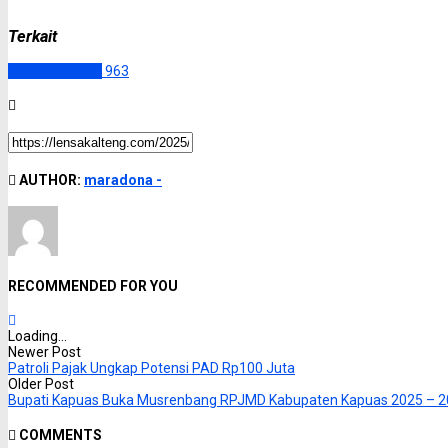
Terkait
Palangka Raya
963
AUTHOR:
maradona -
RECOMMENDED FOR YOU
Loading...
Newer Post
Patroli Pajak Ungkap Potensi PAD Rp100 Juta
Older Post
Bupati Kapuas Buka Musrenbang RPJMD Kabupaten Kapuas 2025 – 
COMMENTS