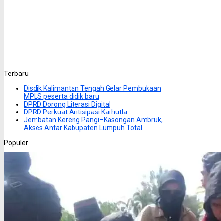
Terbaru
Disdik Kalimantan Tengah Gelar Pembukaan
MPLS peserta didik baru
DPRD Dorong Literasi Digital
DPRD Perkuat Antisipasi Karhutla
Jembatan Kereng Pangi–Kasongan Ambruk,
Akses Antar Kabupaten Lumpuh Total
Populer