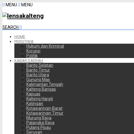
MENU
MENU
SEARCH
HOME
PERISTIWA
Hukum dan Kriminal
Korupsi
Politik
KABAR DAERAH
Barito Selatan
Barito Timur
Barito Utara
Gunung Mas
Kalimantan Tengah
Kalteng Barigas
Kapuas
Kalteng Harati
Katingan
Kotawaringin Barat
Kotawaringin Timur
Murung Raya
Palangka Raya
Pulang Pisau
Seruyan