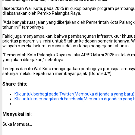
Disebutkan Wali Kota, pada 2025 ini cukup banyak program pembangu
dilaksanakan oleh Pemko Palangka Raya.
“Ada banyak ruas jalan yang dikerjakan oleh Pemerintah Kota Palangka R
tahun ini,” tambahnya.
Fairid juga menyampaikan, bahwa pembangunan infrastruktur khususn
prioritas program visi misi untuk 5 tahun ke depan pemerintahanya.
wilayah mereka belum termasuk dalam tahap pengerjaan tahun ini.
“Pemerintah Kota Palangka Raya melalui APBD Murni 2025 ini telah m
yang akan dikerjakan,” sebutnya.
Terlepas dari itu Wali Kota mengingatkan pentingnya partisipasi 
satunya melalui kepatuhan membayar pajak. (Don/red/*)
Share this:
Klik untuk berbagi pada Twitter(Membuka di jendela yang baru)
Klik untuk membagikan di Facebook(Membuka di jendela yang 
Menyukai ini:
Suka
Memuat...