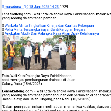
maradona -
0
18 Juni 2025 14:23
729
Lensakalteng.com - Wali Kota Palangka Raya, Fairid Naparin, melakuka
yang sedang dalam tahap pemban
Walikota Minta Tingkatkan Kinerja dan Kualitas Pekerjaan
Polisi Minta Tersangka Bayar Ganti Kerugian Negara
Angkutan Mudik Dari Palangka Raya Akan Dicek Kelaikannya
Foto; Wali Kota Palangka Raya, Fairid Naparin,
saat meninjau pembangunan drainase di Jalan
Galaxy, Rabu (18/6/2025).
Lensakalteng.com –
Wali Kota Palangka Raya, Fairid Naparin, melaku
yang sedang dalam tahap pembangunan dan perbaikan di beberapa tit
Jalan Galaxy, dan Jalan Tingang, pada Rabu (18/6/2025).
“Dalam peninjauan ini kami melihat dan memeriksa kualitas jalan, 
sesuai dengan standar,” kata Fairid kepada awak media.