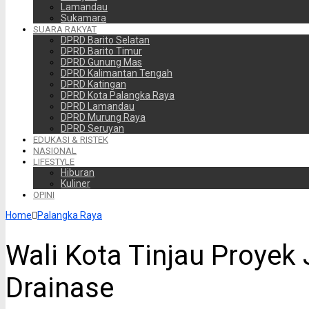
Lamandau
Sukamara
SUARA RAKYAT
DPRD Barito Selatan
DPRD Barito Timur
DPRD Gunung Mas
DPRD Kalimantan Tengah
DPRD Katingan
DPRD Kota Palangka Raya
DPRD Lamandau
DPRD Murung Raya
DPRD Seruyan
EDUKASI & RISTEK
NASIONAL
LIFESTYLE
Hiburan
Kuliner
OPINI
Home
Palangka Raya
Wali Kota Tinjau Proyek
Drainase