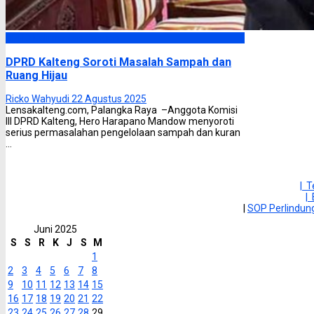
DPRD Kalimantan Tengah
DPRD Kalteng Soroti Masalah Sampah dan
Ruang Hijau
Ricko Wahyudi
22 Agustus 2025
Lensakalteng.com, Palangka Raya –Anggota Komisi
III DPRD Kalteng, Hero Harapano Mandow menyoroti
serius permasalahan pengelolaan sampah dan kuran
...
| 
|
|
SOP Perlindu
Juni 2025
S
S
R
K
J
S
M
1
2
3
4
5
6
7
8
9
10
11
12
13
14
15
16
17
18
19
20
21
22
23
24
25
26
27
28
29