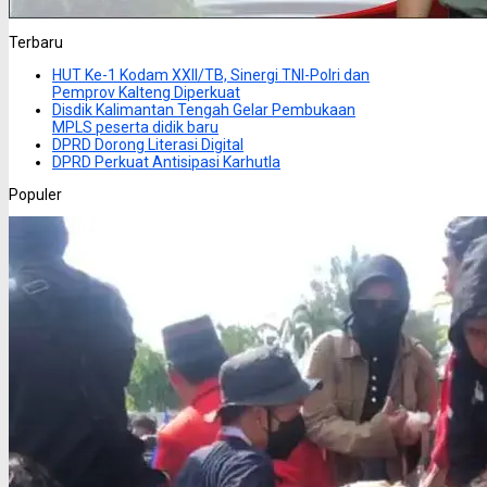
Terbaru
HUT Ke-1 Kodam XXII/TB, Sinergi TNI-Polri dan
Pemprov Kalteng Diperkuat
Disdik Kalimantan Tengah Gelar Pembukaan
MPLS peserta didik baru
DPRD Dorong Literasi Digital
DPRD Perkuat Antisipasi Karhutla
Populer