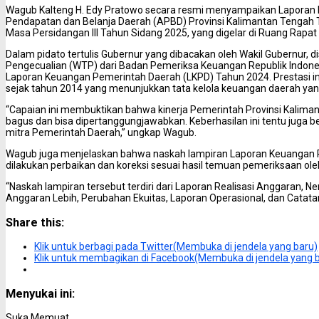
Wagub Kalteng H. Edy Pratowo secara resmi menyampaikan Lapora
Pendapatan dan Belanja Daerah (APBD) Provinsi Kalimantan Tengah
Masa Persidangan III Tahun Sidang 2025, yang digelar di Ruang Rapat
Dalam pidato tertulis Gubernur yang dibacakan oleh Wakil Gubernur, 
Pengecualian (WTP) dari Badan Pemeriksa Keuangan Republik Indones
Laporan Keuangan Pemerintah Daerah (LKPD) Tahun 2024. Prestasi ini
sejak tahun 2014 yang menunjukkan tata kelola keuangan daerah yan
“Capaian ini membuktikan bahwa kinerja Pemerintah Provinsi Kalim
bagus dan bisa dipertanggungjawabkan. Keberhasilan ini tentu juga 
mitra Pemerintah Daerah,” ungkap Wagub.
Wagub juga menjelaskan bahwa naskah lampiran Laporan Keuangan 
dilakukan perbaikan dan koreksi sesuai hasil temuan pemeriksaan ole
“Naskah lampiran tersebut terdiri dari Laporan Realisasi Anggaran, N
Anggaran Lebih, Perubahan Ekuitas, Laporan Operasional, dan Catata
Share this:
Klik untuk berbagi pada Twitter(Membuka di jendela yang baru)
Klik untuk membagikan di Facebook(Membuka di jendela yang 
Menyukai ini:
Suka
Memuat...