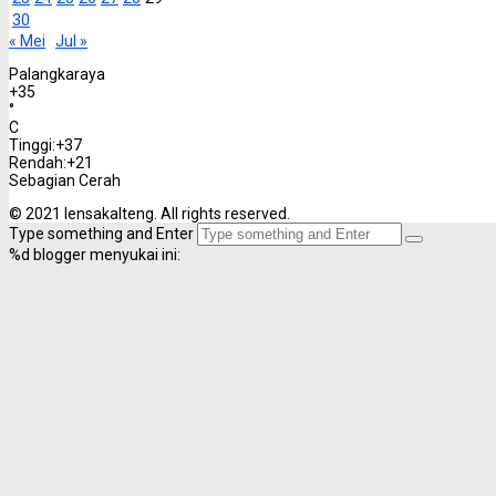
30
« Mei
Jul »
Palangkaraya
+
35
°
C
Tinggi:
+
37
Rendah:
+
21
Sebagian Cerah
© 2021 lensakalteng. All rights reserved.
Type something and Enter
%d
blogger menyukai ini: