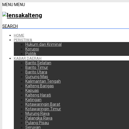
MENU
MENU
SEARCH
HOME
PERISTIWA
Hukum dan Kriminal
Korupsi
Politik
KABAR DAERAH
Barito Selatan
Barito Timur
Barito Utara
Gunung Mas
Kalimantan Tengah
Kalteng Barigas
Kapuas
Kalteng Harati
Katingan
Kotawaringin Barat
Kotawaringin Timur
Murung Raya
Palangka Raya
Pulang Pisau
Seruyan