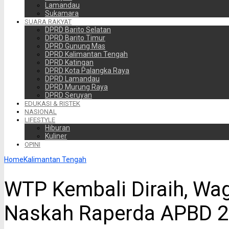
Lamandau
Sukamara
SUARA RAKYAT
DPRD Barito Selatan
DPRD Barito Timur
DPRD Gunung Mas
DPRD Kalimantan Tengah
DPRD Katingan
DPRD Kota Palangka Raya
DPRD Lamandau
DPRD Murung Raya
DPRD Seruyan
EDUKASI & RISTEK
NASIONAL
LIFESTYLE
Hiburan
Kuliner
OPINI
Home
Kalimantan Tengah
WTP Kembali Diraih, Wa
Naskah Raperda APBD 